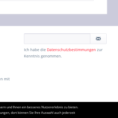
Ich habe die
Datenschutzbestimmungen
zur
Kenntnis genommen.
n mit
ern und Ihnen ein besseres Nutzererlebnis zu bieten.
ht anders beschrieben
lungen, dort können Sie Ihre Auswahl auch jederzeit