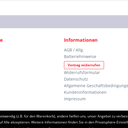
ce
Informationen
AGB / Allg.
Batteriehinweise
Vertrag widerrufen
Widerrufsformular
Datenschutz
Allgemeine Geschäftsbedingunge
Kundeninformationen
Impressum
notwendig (z.B. für den Warenkorb), andere helfen uns, unser Angebot zu verbess
etzl. Mehrwertsteuer zzgl.
Versandkosten
und ggf. Nachnahmegebühren, wenn nic
uf Alle akzeptieren. Weitere Informationen finden Sie in den Privatsphäre-Einstel