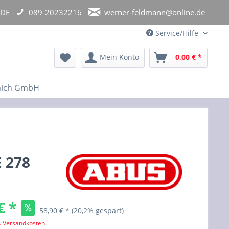
 DE
089-20232216
werner-feldmann@online.de
Service/Hilfe
Mein Konto
0,00 € *
unich GmbH
 278
€ *
58,90 € *
(20,2% gespart)
l. Versandkosten