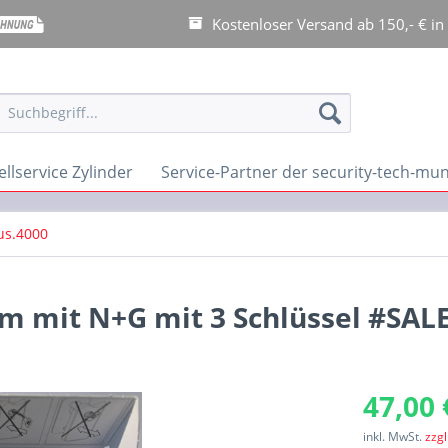
Kostenloser Versand ab 150,- € in
llservice Zylinder
Service-Partner der security-tech-m
us.4000
 mit N+G mit 3 Schlüssel #SALE
47,00 
inkl. MwSt.
zzg