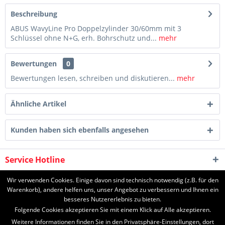
Beschreibung
ABUS WavyLine Pro Doppelzylinder 30/60mm mit 3
Schlüssel ohne N+G, erh. Bohrschutz und...
mehr
Bewertungen
0
Bewertungen lesen, schreiben und diskutieren...
mehr
Ähnliche Artikel
Kunden haben sich ebenfalls angesehen
Service Hotline
Shop Service
Wir verwenden Cookies. Einige davon sind technisch notwendig (z.B. für den
Warenkorb), andere helfen uns, unser Angebot zu verbessern und Ihnen ein
besseres Nutzererlebnis zu bieten.
Informationen
Folgende Cookies akzeptieren Sie mit einem Klick auf Alle akzeptieren.
Weitere Informationen finden Sie in den Privatsphäre-Einstellungen, dort