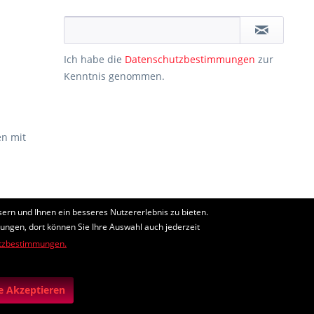
Ich habe die
Datenschutzbestimmungen
zur
Kenntnis genommen.
n mit
ern und Ihnen ein besseres Nutzererlebnis zu bieten.
ht anders beschrieben
lungen, dort können Sie Ihre Auswahl auch jederzeit
tzbestimmungen.
edingungen
gelten.
le Akzeptieren