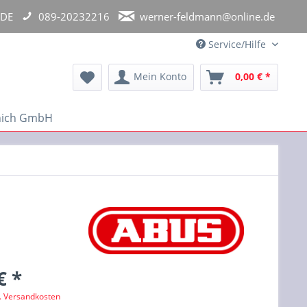
 DE
089-20232216
werner-feldmann@online.de
Service/Hilfe
Mein Konto
0,00 € *
unich GmbH
€ *
l. Versandkosten