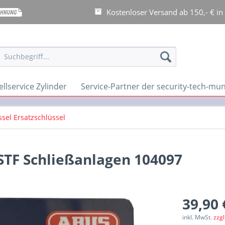
Kostenloser Versand ab 150,- € in
llservice Zylinder
Service-Partner der security-tech-m
sel Ersatzschlüssel
STF Schließanlagen 104097
39,90 
inkl. MwSt.
zzg