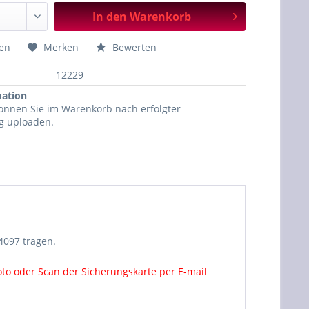
In den
Warenkorb
hen
Merken
Bewerten
12229
mation
können Sie im Warenkorb nach erfolgter
ng uploaden.
4097 tragen.
oto oder Scan der Sicherungskarte per E-mail