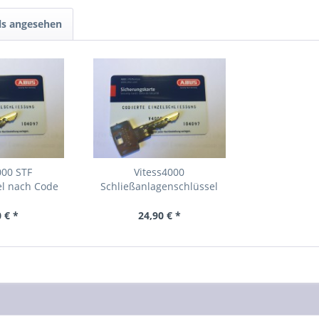
ls angesehen
000 STF
Vitess4000
el nach Code
Schließanlagenschlüssel
.....
 € *
24,90 € *