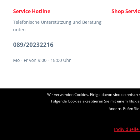
Service Hotline
Shop Servi
Telefonische Unterstützung und Beratung
unter:
089/20232216
Mo - Fr von 9:00 - 18:00 Uhr
Wir verwenden Cookies. Einige davon sind technisch 
* Alle Preise inkl. ges
Folgende Cookies akzeptieren Sie mit einem Klick a
ändern. Rufen Sie
Diese Seite ist g
Individuelle