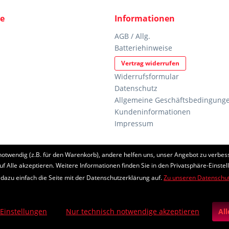
ce
Informationen
AGB / Allg.
Batteriehinweise
Vertrag widerrufen
Widerrufsformular
Datenschutz
Allgemeine Geschäftsbedingunge
Kundeninformationen
Impressum
notwendig (z.B. für den Warenkorb), andere helfen uns, unser Angebot zu verbess
etzl. Mehrwertsteuer zzgl.
Versandkosten
und ggf. Nachnahmegebühren, wenn nic
uf Alle akzeptieren. Weitere Informationen finden Sie in den Privatsphäre-Einstel
 dazu einfach die Seite mit der Datenschutzerklärung auf.
Zu unseren Datenschu
eschützt durch reCAPTCHA, die Google
Datenschutzerklärung
und
Nutzungsb
Realisiert mit Shopware
 Einstellungen
Nur technisch notwendige akzeptieren
Al