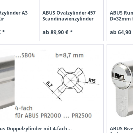
zylinder A3
ABUS Ovalzylinder 457
ABUS Run
ür
Scandinavienzylinder
D=32mm f
össer...
Ruko...
 *
ab 89,90 € *
ab 64,90 
s Doppelzylinder mit 4-fach...
ABUS Bra