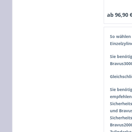
ab 96,90 €
So wählen 
Einzelzylin
Sie benöti
Bravus3000
Gleichschl
Sie benöti
empfehlen 
Sicherheit
und Bravus
Sicherheit
Bravus2000
Zylinderko