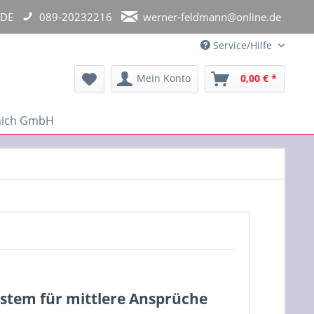
 DE
089-20232216
werner-feldmann@online.de
Service/Hilfe
Mein Konto
0,00 € *
unich GmbH
stem für mittlere Ansprüche