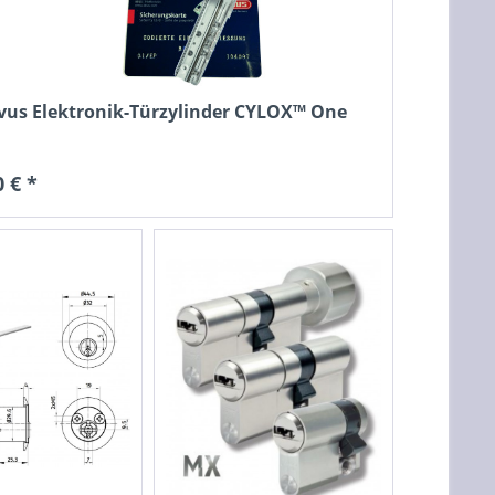
vus Elektronik-Türzylinder CYLOX™ One
 € *