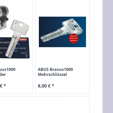
vus1000
ABUS Bravus1000
der
Mehrschlüssel
€ *
8,00 € *