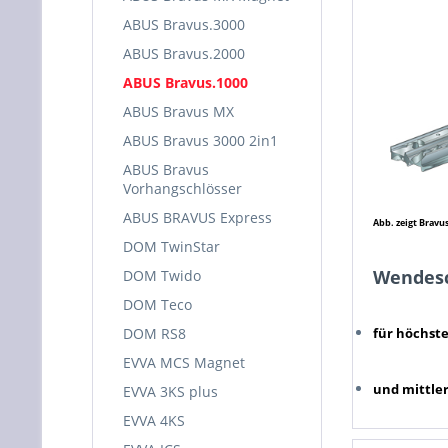
ABUS Bravus.3000
ABUS Bravus.2000
ABUS Bravus.1000
ABUS Bravus MX
ABUS Bravus 3000 2in1
ABUS Bravus
Vorhangschlösser
ABUS BRAVUS Express
Abb. zeigt Bravu
DOM TwinStar
Wendesc
DOM Twido
DOM Teco
DOM RS8
für höchst
EVVA MCS Magnet
und mittle
EVVA 3KS plus
EVVA 4KS
Prospekt-B