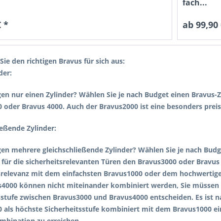
fach...
 *
ab 99,90 
Sie den richtigen Bravus für sich aus:
der:
gen nur einen Zylinder? Wählen Sie je nach Budget einen Bravus-
 oder Bravus 4000. Auch der Bravus2000 ist eine besonders prei
ießende Zylinder:
gen mehrere gleichschließende Zylinder? Wählen Sie je nach Budge
für die sicherheitsrelevanten Türen den Bravus3000 oder Bravus
srelevanz mit dem einfachsten Bravus1000 oder dem hochwertig
4000 können nicht miteinander kombiniert werden, Sie müssen s
sstufe zwischen Bravus3000 und Bravus4000 entscheiden. Es ist na
 als höchste Sicherheitsstufe kombiniert mit dem Bravus1000 e
mbination zu erreichen.