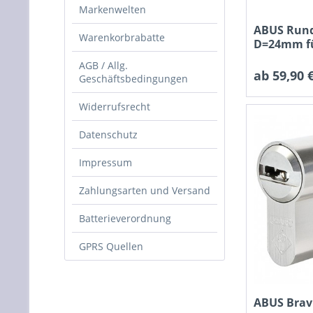
Markenwelten
ABUS Rund
Warenkorbrabatte
D=24mm f
Kastenschl
AGB / Allg.
ab 59,90 €
Geschäftsbedingungen
Widerrufsrecht
Datenschutz
Impressum
Zahlungsarten und Versand
Batterieverordnung
GPRS Quellen
ABUS Bravu