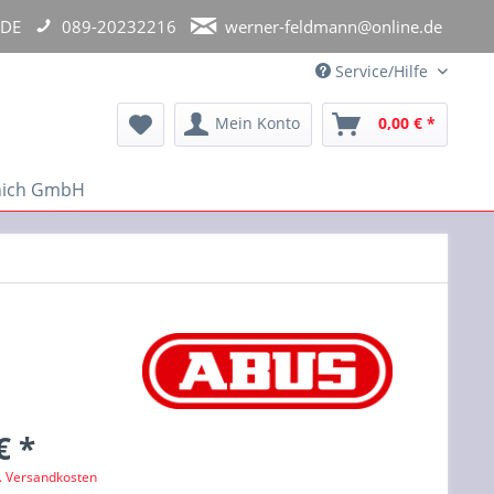
 DE
089-20232216
werner-feldmann@online.de
Service/Hilfe
Mein Konto
0,00 € *
unich GmbH
€ *
l. Versandkosten