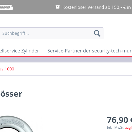
Kostenloser Versand ab 150,- € in
llservice Zylinder
Service-Partner der security-tech-m
us.1000
össer
76,90 
inkl. MwSt.
zzg