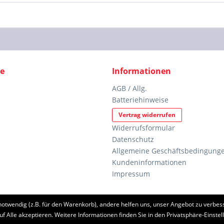
ce
Informationen
AGB / Allg.
Batteriehinweise
Vertrag widerrufen
Widerrufsformular
Datenschutz
Allgemeine Geschäftsbedingunge
Kundeninformationen
Impressum
notwendig (z.B. für den Warenkorb), andere helfen uns, unser Angebot zu verbess
etzl. Mehrwertsteuer zzgl.
Versandkosten
und ggf. Nachnahmegebühren, wenn nic
uf Alle akzeptieren. Weitere Informationen finden Sie in den Privatsphäre-Einstel