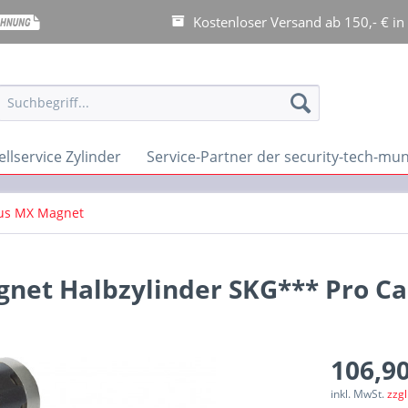
Kostenloser Versand ab 150,- € in
llservice Zylinder
Service-Partner der security-tech-m
us MX Magnet
net Halbzylinder SKG*** Pro C
106,90
inkl. MwSt.
zzg