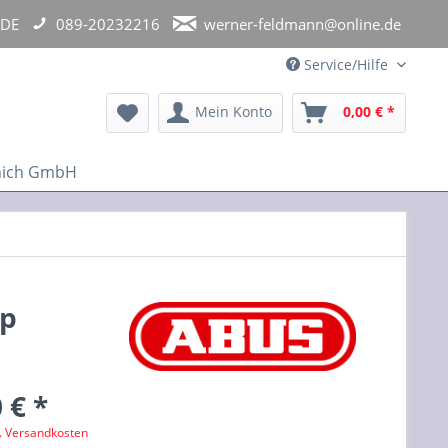
 DE
089-20232216
werner-feldmann@online.de
Service/Hilfe
Mein Konto
0,00 € *
unich GmbH
ap
 € *
l. Versandkosten