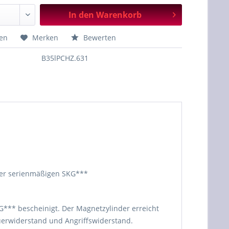
In den
Warenkorb
hen
Merken
Bewerten
B35lPCHZ.631
 der serienmäßigen SKG***
G*** bescheinigt. Der Magnetzylinder erreicht
Feuerwiderstand und Angriffswiderstand.