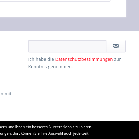
Ich habe die
Datenschutzbestimmungen
zur
Kenntnis genommen.
n mit
ern und Ihnen ein besseres Nutzererlebnis zu bieten.
ht anders beschrieben
lungen, dort können Sie Ihre Auswahl auch jederzeit