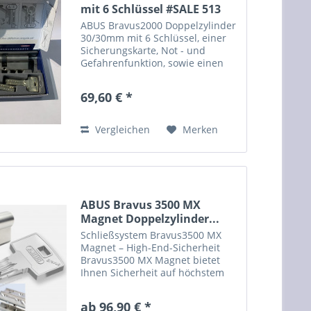
mit 6 Schlüssel #SALE 513
ABUS Bravus2000 Doppelzylinder
30/30mm mit 6 Schlüssel, einer
Sicherungskarte, Not - und
Gefahrenfunktion, sowie einen
erhöhten Bohrschutz. Dieser
Zylinder hat minimale optische
69,60 € *
Mängel, nach Einbau nicht
sichtbar. Sie können weitere...
Vergleichen
Merken
ABUS Bravus 3500 MX
Magnet Doppelzylinder...
Schließsystem Bravus3500 MX
Magnet – High-End-Sicherheit
Bravus3500 MX Magnet bietet
Ihnen Sicherheit auf höchstem
Niveau – dank der integrierten
Magnettechnologie, der
ab 96,90 € *
serienmäßigen SKG***