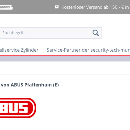
Kostenloser Versand ab 150,- € in
llservice Zylinder
Service-Partner der security-tech-m
 von ABUS Pfaffenhain (E)