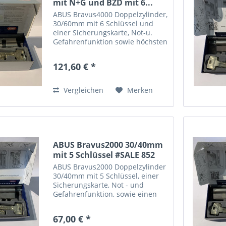
mit N+G und BZD mit 6...
ABUS Bravus4000 Doppelzylinder,
30/60mm mit 6 Schlüssel und
einer Sicherungskarte, Not-u.
Gefahrenfunktion sowie höchsten
Bohr - und Ziehschutz (BZD).
Dieser Zylinder hat minimale
121,60 € *
optische Mängel, nach Einbau
nicht sichtbar. Sie können...
Vergleichen
Merken
ABUS Bravus2000 30/40mm
mit 5 Schlüssel #SALE 852
ABUS Bravus2000 Doppelzylinder
30/40mm mit 5 Schlüssel, einer
Sicherungskarte, Not - und
Gefahrenfunktion, sowie einen
erhöhten Bohrschutz. Dieser
Zylinder hat minimale optische
67,00 € *
Mängel, nach Einbau nicht