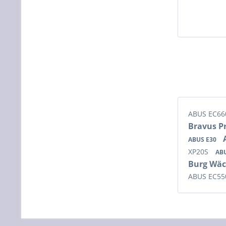
ABUS EC6
Bravus P
ABUS E30
XP20S
AB
Burg Wä
ABUS EC5