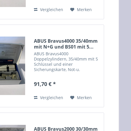
sichtbar. Sie können weitere...
Vergleichen
Merken
ABUS Bravus4000 35/40mm
mit N+G und BS01 mit 5...
ABUS Bravus4000
Doppelzylindern, 35/40mm mit 5
Schlüssel und einer
Sicherungskarte, Not-u.
Gefahrenfunktion sowie einem
erhöhten Bohrschutz (BS01).
91,70 € *
Dieser Zylinder hat minimale
optische Mängel, nach Einbau
nicht sichtbar. Sie können...
Vergleichen
Merken
ABUS Bravus2000 30/30mm