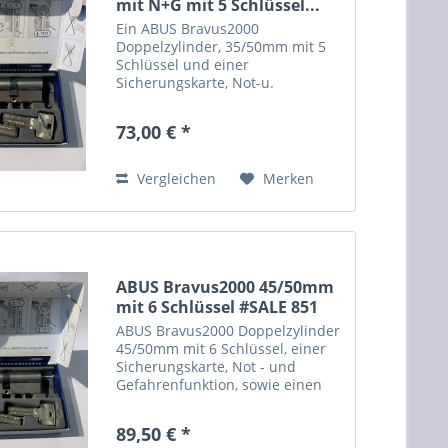
mit N+G mit 5 Schlüssel...
Ein ABUS Bravus2000
Doppelzylinder, 35/50mm mit 5
Schlüssel und einer
Sicherungskarte, Not-u.
Gefahrenfunktion sowie einen
Standard Bohrschutz. Dieser
73,00 € *
Zylinder hat minimale optische
Mängel, nach Einbau nicht
sichtbar. Sie können weitere...
Vergleichen
Merken
ABUS Bravus2000 45/50mm
mit 6 Schlüssel #SALE 851
ABUS Bravus2000 Doppelzylinder
45/50mm mit 6 Schlüssel, einer
Sicherungskarte, Not - und
Gefahrenfunktion, sowie einen
erhöhten Bohrschutz. Dieser
Zylinder hat minimale optische
89,50 € *
Mängel, nach Einbau nicht