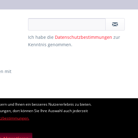
Ich habe die
Datenschutzbestimmungen
zur
Kenntnis genommen.
n mit
ern und Ihnen ein besseres Nutzererlebnis zu bieten.
ht anders beschrieben
lungen, dort können Sie Ihre Auswahl auch jederzeit
tzbestimmungen.
edingungen
gelten.