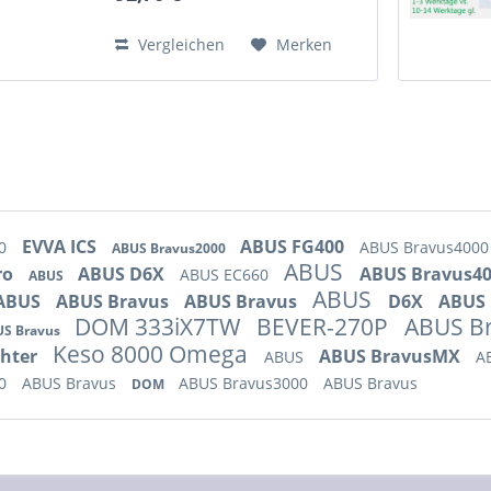
Bild). Sie können...
Vergleichen
Merken
EVVA ICS
ABUS FG400
60
ABUS Bravus400
ABUS Bravus2000
ABUS
ro
ABUS D6X
ABUS Bravus4
ABUS EC660
ABUS
ABUS
ABUS
ABUS Bravus
ABUS Bravus
D6X
ABUS 
DOM 333iX7TW
BEVER-270P
ABUS B
US Bravus
Keso 8000 Omega
chter
ABUS BravusMX
ABUS
A
50
ABUS Bravus
ABUS Bravus3000
ABUS Bravus
DOM