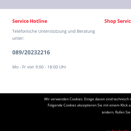
Service Hotline
Shop Servi
Telefonische Unterstützung und Beratung
unter:
089/20232216
Mo - Fr von 9:00 - 18:00 Uhr
Wir verwenden Cookies. Einige davon sind technisch 
* Alle Preise inkl. ges
Folgende Cookies akzeptieren Sie mit einem Klick a
ändern. Rufen Sie
Diese Seite ist g