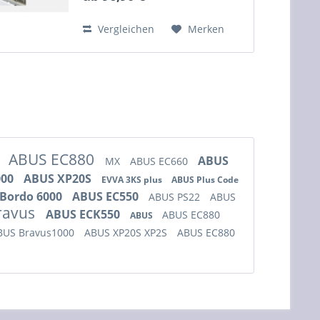
Sicherheitsausstattung,
technischem...
Vergleichen
Merken
ABUS EC880
ABUS
0
MX
ABUS EC660
000
ABUS XP20S
EVVA 3KS plus
ABUS Plus Code
Bordo 6000
ABUS EC550
ABUS PS22
ABUS
ravus
ABUS ECK550
ABUS EC880
ABUS
BUS Bravus1000
ABUS XP20S XP2S
ABUS EC880