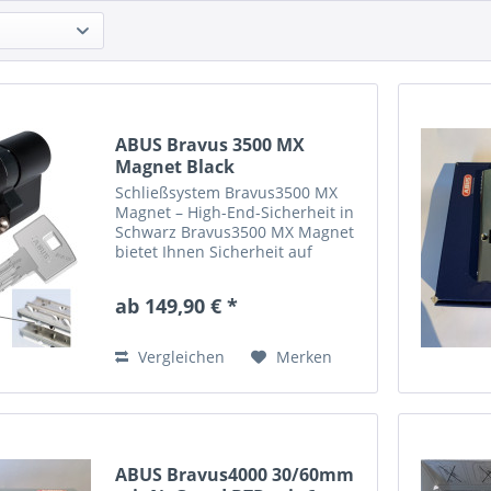
ABUS Bravus 3500 MX
Magnet Black
Doppelzylinder...
Schließsystem Bravus3500 MX
Magnet – High-End-Sicherheit in
Schwarz Bravus3500 MX Magnet
bietet Ihnen Sicherheit auf
höchstem Niveau – dank der
integrierten Magnettechnologie,
ab 149,90 € *
der serienmäßigen SKG***
Sicherheitsausstattung,
technischem...
Vergleichen
Merken
ABUS Bravus4000 30/60mm