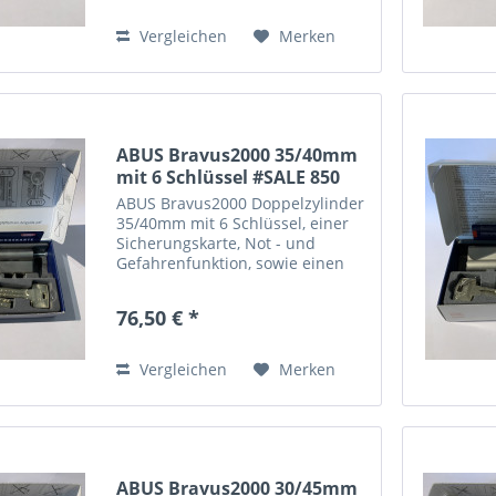
sichtbar. Sie können weitere...
Vergleichen
Merken
ABUS Bravus2000 35/40mm
mit 6 Schlüssel #SALE 850
ABUS Bravus2000 Doppelzylinder
35/40mm mit 6 Schlüssel, einer
Sicherungskarte, Not - und
Gefahrenfunktion, sowie einen
erhöhten Bohrschutz. Dieser
Zylinder hat minimale optische
76,50 € *
Mängel, nach Einbau nicht
sichtbar. Sie können weitere...
Vergleichen
Merken
ABUS Bravus2000 30/45mm