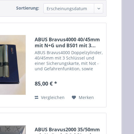
Sortierung:
ABUS Bravus4000 40/45mm
mit N+G und BS01 mit 3...
ABUS Bravus4000 Doppelzylinder,
40/45mm mit 3 Schlüssel und
einer Sicherungskarte, mit Not -
und Gefahrenfunktion, sowie
erhöhten Bohrschutz BS01.
Dieser Zylinder hat minimale
85,00 € *
optische Mängel, nach Einbau
nicht sichtbar. Sie können...
Vergleichen
Merken
ABUS Bravus2000 35/50mm