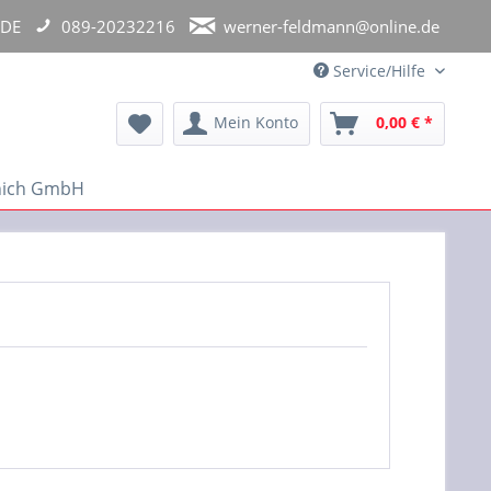
 DE
089-20232216
werner-feldmann@online.de
Service/Hilfe
Mein Konto
0,00 € *
unich GmbH