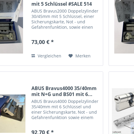
mit 5 Schlüssel #SALE 514
ABUS Bravus2000 Doppelzylinder
30/45mm mit 5 Schlüssel, einer
Sicherungskarte, Not - und
Gefahrenfunktion, sowie einen
erhöhten Bohrschutz. Dieser
Zylinder hat minimale optische
73,00 € *
Mängel, nach Einbau nicht
sichtbar. Sie können weitere...
Vergleichen
Merken
ABUS Bravus4000 35/40mm
mit N+G und BS01 mit 6...
ABUS Bravus4000 Doppelzylinder
35/40mm mit 6 Schlüssel und
einer Sicherungskarte, Not - und
Gefahrenfunktion sowie einem
erhöhten Bohrschutz. Dieser
Zylinder hat minimale optische
92,70 € *
Mängel, auch in der Front (Siehe