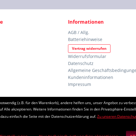
ce
Informationen
AGB / Allg.
Batteriehinweise
Vertrag widerrufen
Widerrufsformular
Datenschutz
Allgemeine Geschäftsbedingunge
Kundeninformationen
Impressum
notwendig (z.B. für den Warenkorb), andere helfen uns, unser Angebot zu verbess
etzl. Mehrwertsteuer zzgl.
Versandkosten
und ggf. Nachnahmegebühren, wenn nic
uf Alle akzeptieren. Weitere Informationen finden Sie in den Privatsphäre-Einstel
 dazu einfach die Seite mit der Datenschutzerklärung auf.
Zu unseren Datenschu
eschützt durch reCAPTCHA, die Google
Datenschutzerklärung
und
Nutzungsb
Realisiert mit Shopware