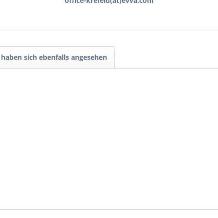
office-krefeld(at)evva.com
haben sich ebenfalls angesehen