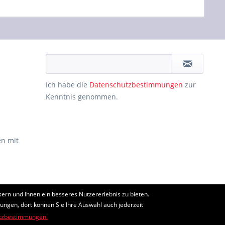
Ich habe die
Datenschutzbestimmungen
zur
Kenntnis genommen.
n mit
ern und Ihnen ein besseres Nutzererlebnis zu bieten.
ht anders beschrieben
lungen, dort können Sie Ihre Auswahl auch jederzeit
tzbestimmungen.
edingungen
gelten.