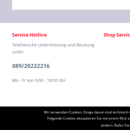
Service Hotline
Shop Servi
Telefonische Unterstützung und Beratung
unter:
089/20232216
Mo - Fr von 9:00 - 18:00 Uhr
Wir verwenden Cookies. Einige davon sind technisch 
* Alle Preise inkl. ges
Folgende Cookies akzeptieren Sie mit einem Klick a
ändern. Rufen Sie
Diese Seite ist g