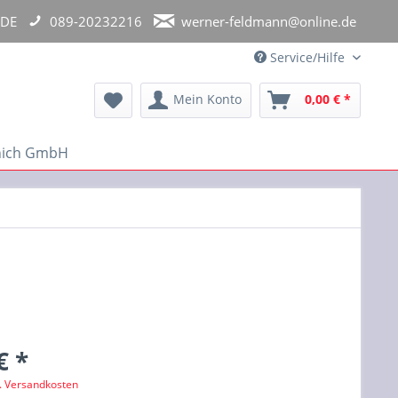
 DE
089-20232216
werner-feldmann@online.de
Service/Hilfe
Mein Konto
0,00 € *
unich GmbH
€ *
l. Versandkosten