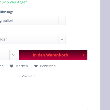
 10-15 Werktage*
führung:
In den
Warenkorb
hen
Merken
Bewerten
12675.19