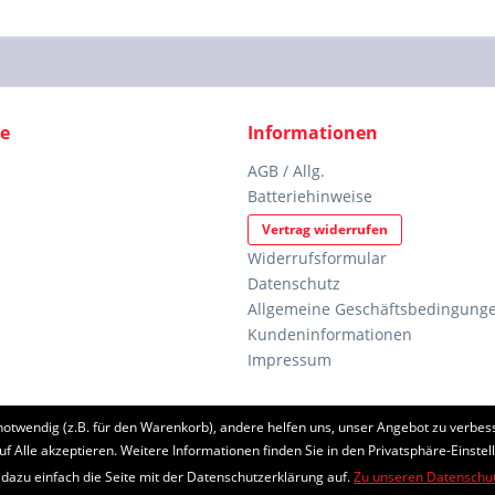
ce
Informationen
AGB / Allg.
Batteriehinweise
Vertrag widerrufen
Widerrufsformular
Datenschutz
Allgemeine Geschäftsbedingunge
Kundeninformationen
Impressum
notwendig (z.B. für den Warenkorb), andere helfen uns, unser Angebot zu verbess
etzl. Mehrwertsteuer zzgl.
Versandkosten
und ggf. Nachnahmegebühren, wenn nic
uf Alle akzeptieren. Weitere Informationen finden Sie in den Privatsphäre-Einstel
 dazu einfach die Seite mit der Datenschutzerklärung auf.
Zu unseren Datenschu
eschützt durch reCAPTCHA, die Google
Datenschutzerklärung
und
Nutzungsb