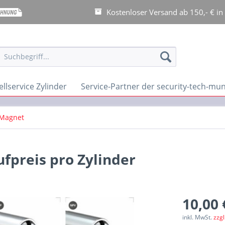
Kostenloser Versand ab 150,- € in
llservice Zylinder
Service-Partner der security-tech-m
Magnet
fpreis pro Zylinder
10,00 
inkl. MwSt.
zzg