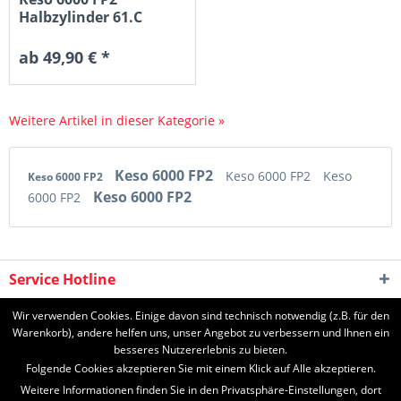
Halbzylinder 61.C
Standard
ab 49,90 € *
Weitere Artikel in dieser Kategorie »
Keso 6000 FP2
Keso 6000 FP2
Keso
Keso 6000 FP2
Keso 6000 FP2
6000 FP2
Service Hotline
Shop Service
Wir verwenden Cookies. Einige davon sind technisch notwendig (z.B. für den
Warenkorb), andere helfen uns, unser Angebot zu verbessern und Ihnen ein
besseres Nutzererlebnis zu bieten.
Informationen
Folgende Cookies akzeptieren Sie mit einem Klick auf Alle akzeptieren.
Weitere Informationen finden Sie in den Privatsphäre-Einstellungen, dort