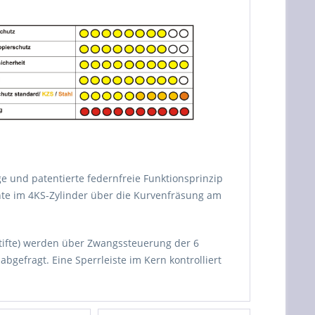
ge und patentierte federnfreie Funktionsprinzip
te im 4KS-Zylinder über die Kurvenfräsung am
stifte) werden über Zwangssteuerung der 6
gefragt. Eine Sperrleiste im Kern kontrolliert
t – das ist dreimal mehr als bei anderen