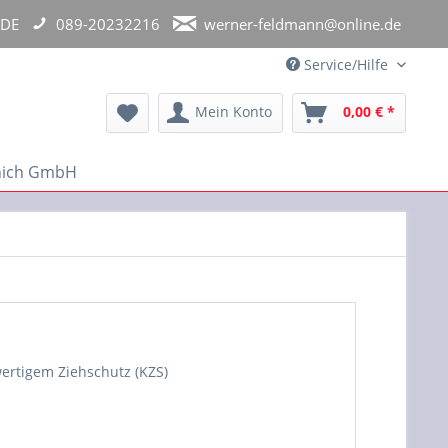
 DE
089-20232216
werner-feldmann@online.de
Service/Hilfe
Mein Konto
0,00 € *
unich GmbH
ertigem Ziehschutz (KZS)