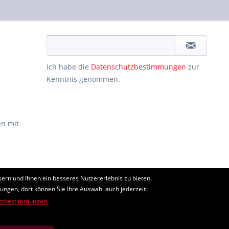
Ich habe die
Datenschutzbestimmungen
zur
Kenntnis genommen.
n mit
ern und Ihnen ein besseres Nutzererlebnis zu bieten.
ht anders beschrieben
lungen, dort können Sie Ihre Auswahl auch jederzeit
tzbestimmungen.
edingungen
gelten.