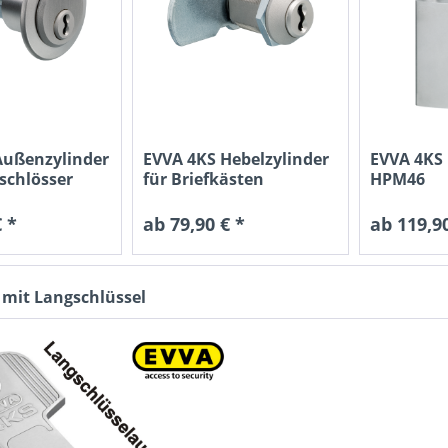
Außenzylinder
EVVA 4KS Hebelzylinder
EVVA 4KS
schlösser
für Briefkästen
HPM46
D=19mm
 *
ab 79,90 € *
ab 119,90
 mit Langschlüssel