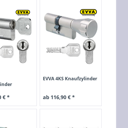
tigkeit und Pickingschutz. Die Technologie
EVVA 4KS Knaufzylinder
inder
 € *
ab 116,90 € *