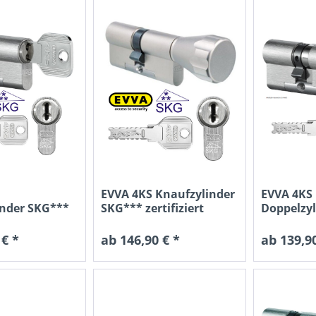
ie federnfreie Sperrstiftfunktion garantiert höchste Verschleißfes
 unzählige Variationsmöglichkeiten für Zylinderschließanlagen.
iderstandsklasse 2, Verschlusssicherheitstklasse 6
EVVA 4KS Knaufzylinder
EVVA 4KS
inder SKG***
SKG*** zertifiziert
Doppelzyl
..
 € *
ab 146,90 € *
ab 139,90