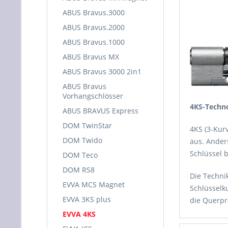
ABUS Bravus.3000
ABUS Bravus.2000
ABUS Bravus.1000
ABUS Bravus MX
ABUS Bravus 3000 2in1
ABUS Bravus
Vorhangschlösser
4KS-Techn
ABUS BRAVUS Express
DOM TwinStar
4KS (3-Kur
DOM Twido
aus. Ander
Schlüssel 
DOM Teco
DOM RS8
Die Techni
EVVA MCS Magnet
Schlüsselk
EVVA 3KS plus
die Querpro
EVVA 4KS
Während de