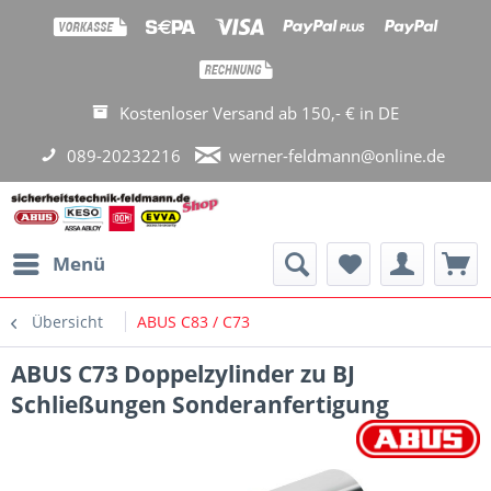
Kostenloser Versand ab 150,- € in DE
089-20232216
werner-feldmann@online.de
Menü
Übersicht
ABUS C83 / C73
ABUS C73 Doppelzylinder zu BJ
Schließungen Sonderanfertigung