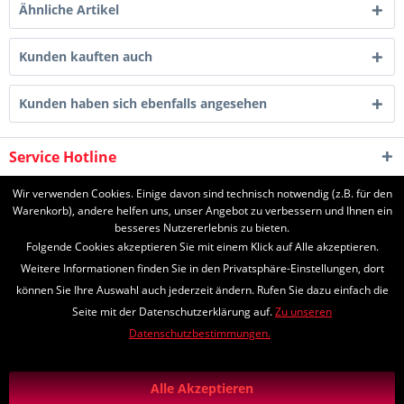
Ähnliche Artikel
Kunden kauften auch
Kunden haben sich ebenfalls angesehen
Service Hotline
Shop Service
Wir verwenden Cookies. Einige davon sind technisch notwendig (z.B. für den
Warenkorb), andere helfen uns, unser Angebot zu verbessern und Ihnen ein
besseres Nutzererlebnis zu bieten.
Informationen
Folgende Cookies akzeptieren Sie mit einem Klick auf Alle akzeptieren.
Weitere Informationen finden Sie in den Privatsphäre-Einstellungen, dort
können Sie Ihre Auswahl auch jederzeit ändern. Rufen Sie dazu einfach die
Seite mit der Datenschutzerklärung auf.
Zu unseren
* Alle Preise inkl. gesetzl. Mehrwertsteuer zzgl.
Versandkosten
und ggf.
Datenschutzbestimmungen.
Nachnahmegebühren, wenn nicht anders beschrieben
*Lieferzeiten
Zahlungs- und Versandinformationen
Alle Akzeptieren
Diese Seite ist geschützt durch reCAPTCHA, die Google