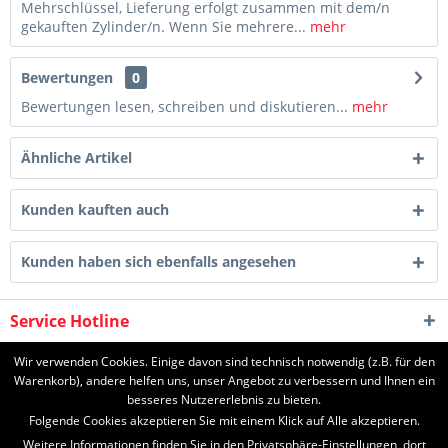
Mehrschlüssel, Lieferung erfolgt zusammen mit dem/n
gekauften Zylinder/n. Wenn Sie mehrere...
mehr
Bewertungen
0
Bewertungen lesen, schreiben und diskutieren...
mehr
Ähnliche Artikel
Kunden kauften auch
Kunden haben sich ebenfalls angesehen
Service Hotline
Shop Service
Wir verwenden Cookies. Einige davon sind technisch notwendig (z.B. für den
Warenkorb), andere helfen uns, unser Angebot zu verbessern und Ihnen ein
besseres Nutzererlebnis zu bieten.
Informationen
Folgende Cookies akzeptieren Sie mit einem Klick auf Alle akzeptieren.
Weitere Informationen finden Sie in den Privatsphäre-Einstellungen, dort