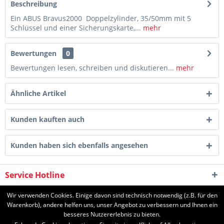
Beschreibung
Ein ABUS Bravus2000 Doppelzylinder, 35/50mm mit 5
Schlüssel und einer Sicherungskarte,...
mehr
Bewertungen
0
Bewertungen lesen, schreiben und diskutieren...
mehr
Ähnliche Artikel
Kunden kauften auch
Kunden haben sich ebenfalls angesehen
Service Hotline
Shop Service
Wir verwenden Cookies. Einige davon sind technisch notwendig (z.B. für den
Warenkorb), andere helfen uns, unser Angebot zu verbessern und Ihnen ein
besseres Nutzererlebnis zu bieten.
Informationen