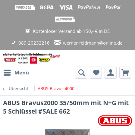
Kostenloser Versand ab 150,- € in DE
089-20232216
werner-feldmann@online.de
Menü
Übersicht
ABUS Bravus.4000
ABUS Bravus2000 35/50mm mit N+G mit
5 Schlüssel #SALE 662