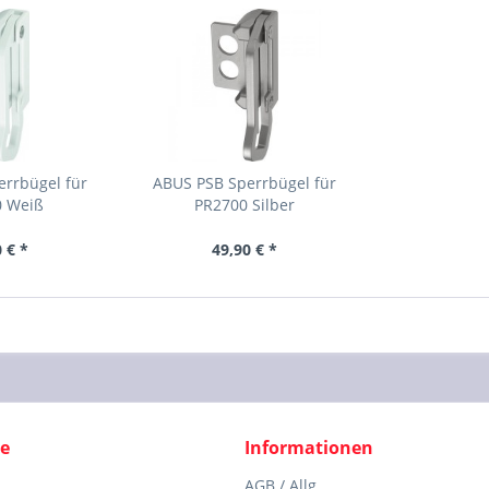
errbügel für
ABUS PSB Sperrbügel für
0 Weiß
PR2700 Silber
 € *
49,90 € *
ce
Informationen
AGB / Allg.