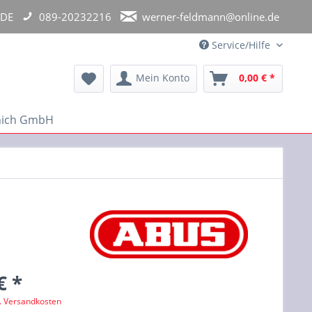
 DE
089-20232216
werner-feldmann@online.de
Service/Hilfe
Mein Konto
0,00 € *
unich GmbH
€ *
l. Versandkosten