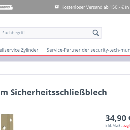
Kostenloser Versand ab 150,- € in
llservice Zylinder
Service-Partner der security-tech-m
 Sicherheitsschließblech
34,90 
inkl. MwSt.
zzg