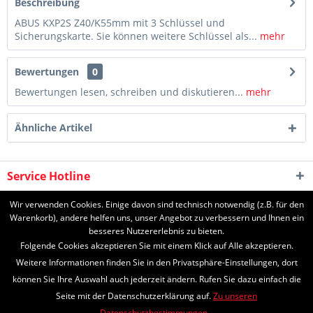
Beschreibung
ABUS KXP2S Z40/K55mm mit 3 Schlüssel und
Sicherungskarte. Sie können weitere Schlüssel als...
mehr
Bewertungen
0
Bewertungen lesen, schreiben und diskutieren...
mehr
Ähnliche Artikel
Service Hotline
Shop Service
Wir verwenden Cookies. Einige davon sind technisch notwendig (z.B. für den
Warenkorb), andere helfen uns, unser Angebot zu verbessern und Ihnen ein
besseres Nutzererlebnis zu bieten.
Informationen
Folgende Cookies akzeptieren Sie mit einem Klick auf Alle akzeptieren.
Weitere Informationen finden Sie in den Privatsphäre-Einstellungen, dort
können Sie Ihre Auswahl auch jederzeit ändern. Rufen Sie dazu einfach die
Seite mit der Datenschutzerklärung auf.
Zu unseren
* Alle Preise inkl. gesetzl. Mehrwertsteuer zzgl.
Versandkosten
und ggf.
Datenschutzbestimmungen.