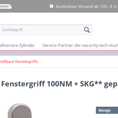
Kostenloser Versand ab 150,- € in
llservice Zylinder
Service-Partner der security-tech-m
ießbare Fenstergriffe
 Fenstergriff 100NM + SKG** gep
Menge