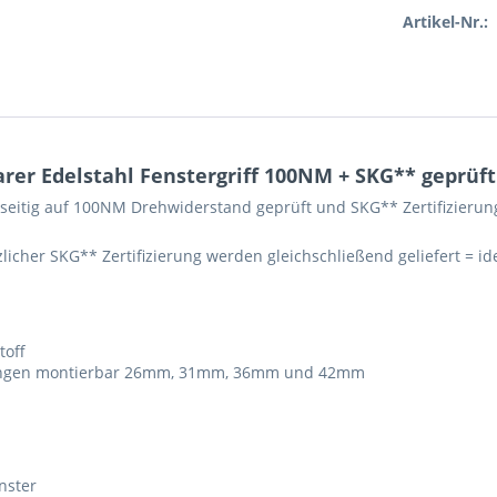
Artikel-Nr.:
er Edelstahl Fenstergriff 100NM + SKG** geprüft
ksseitig auf 100NM Drehwiderstand geprüft und SKG** Zertifizierun
icher SKG** Zertifizierung werden gleichschließend geliefert = ide
toff
 4 Längen montierbar 26mm, 31mm, 36mm und 42mm
nster