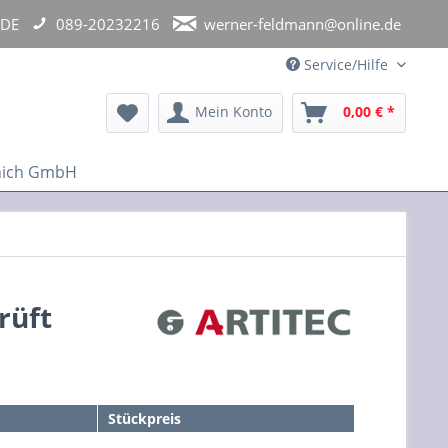
 DE
089-20232216
werner-feldmann@online.de
Service/Hilfe
Mein Konto
0,00 € *
unich GmbH
rüft
Stückpreis