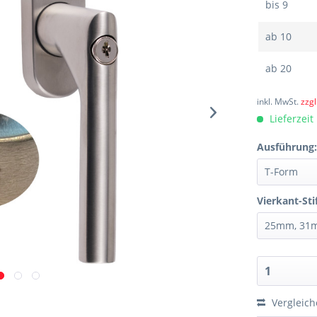
bis
9
ab
10
ab
20
inkl. MwSt.
zzg
Lieferzeit
Ausführung
Vierkant-Sti
Vergleic