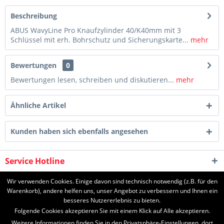
Beschreibung
ABUS WavyLine Pro Knaufzylinder 40/K40mm mit 3
Schlüssel mit erh. Bohrschutz und Sicherungskarte...
mehr
Bewertungen
0
Bewertungen lesen, schreiben und diskutieren...
mehr
Ähnliche Artikel
Kunden haben sich ebenfalls angesehen
Service Hotline
Shop Service
Wir verwenden Cookies. Einige davon sind technisch notwendig (z.B. für den
Warenkorb), andere helfen uns, unser Angebot zu verbessern und Ihnen ein
besseres Nutzererlebnis zu bieten.
Informationen
Folgende Cookies akzeptieren Sie mit einem Klick auf Alle akzeptieren.
Weitere Informationen finden Sie in den Privatsphäre-Einstellungen, dort