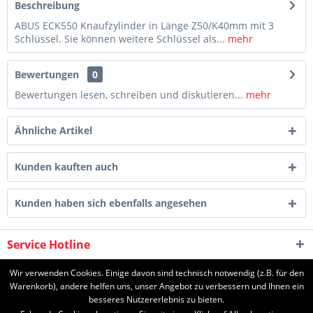
Beschreibung
ABUS ECK550 Knaufzylinder in Länge Z50/K40mm mit 3
Schlüssel. Sie können weitere Schlüssel als...
mehr
Bewertungen
0
Bewertungen lesen, schreiben und diskutieren...
mehr
Ähnliche Artikel
Kunden kauften auch
Kunden haben sich ebenfalls angesehen
Service Hotline
Shop Service
Wir verwenden Cookies. Einige davon sind technisch notwendig (z.B. für den
Warenkorb), andere helfen uns, unser Angebot zu verbessern und Ihnen ein
besseres Nutzererlebnis zu bieten.
Informationen