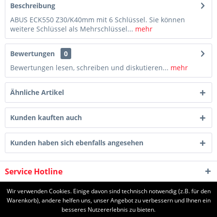
Beschreibung
ABUS ECK550 Z30/K40mm mit 6 Schlüssel. Sie können
weitere Schlüssel als Mehrschlüssel...
mehr
Bewertungen
0
Bewertungen lesen, schreiben und diskutieren...
mehr
Ähnliche Artikel
Kunden kauften auch
Kunden haben sich ebenfalls angesehen
Service Hotline
Shop Service
Wir verwenden Cookies. Einige davon sind technisch notwendig (z.B. für den
Warenkorb), andere helfen uns, unser Angebot zu verbessern und Ihnen ein
besseres Nutzererlebnis zu bieten.
Informationen