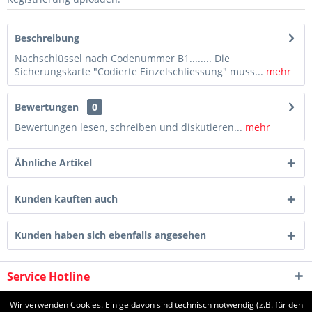
Beschreibung
Nachschlüssel nach Codenummer B1........ Die
Sicherungskarte "Codierte Einzelschliessung" muss...
mehr
Bewertungen
0
Bewertungen lesen, schreiben und diskutieren...
mehr
Ähnliche Artikel
Kunden kauften auch
Kunden haben sich ebenfalls angesehen
Service Hotline
Shop Service
Wir verwenden Cookies. Einige davon sind technisch notwendig (z.B. für den