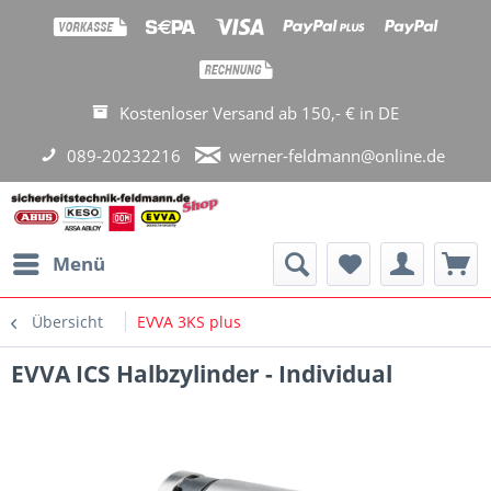
Kostenloser Versand ab 150,- € in DE
089-20232216
werner-feldmann@online.de
Menü
Übersicht
EVVA 3KS plus
EVVA ICS Halbzylinder - Individual