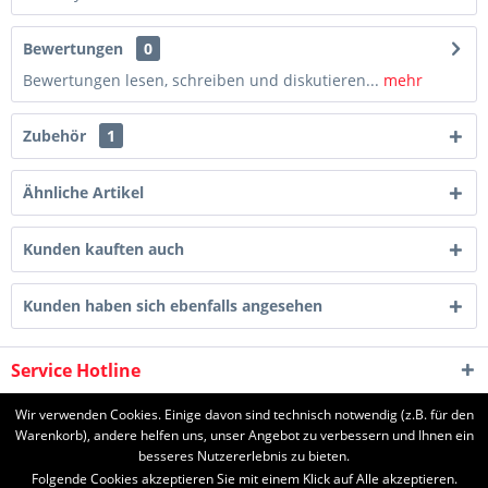
Bewertungen
0
Bewertungen lesen, schreiben und diskutieren...
mehr
Zubehör
1
Ähnliche Artikel
Kunden kauften auch
Kunden haben sich ebenfalls angesehen
Service Hotline
Shop Service
Wir verwenden Cookies. Einige davon sind technisch notwendig (z.B. für den
Warenkorb), andere helfen uns, unser Angebot zu verbessern und Ihnen ein
besseres Nutzererlebnis zu bieten.
Informationen
Folgende Cookies akzeptieren Sie mit einem Klick auf Alle akzeptieren.