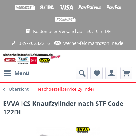
Kostenloser Versand ab 150,- € in DE
089-20232216
werner-feldmann@online.de
Menü
Übersicht
Nachbestellservice Zylinder
EVVA ICS Knaufzylinder nach STF Code
122DI