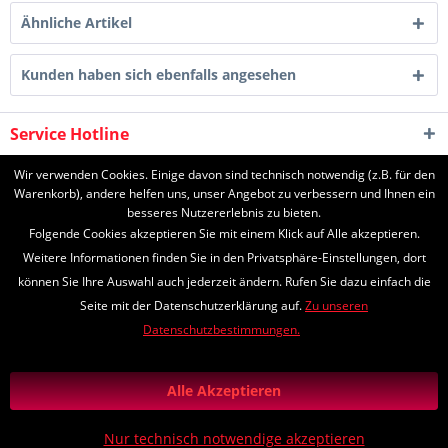
Ähnliche Artikel
Kunden haben sich ebenfalls angesehen
Service Hotline
Shop Service
Wir verwenden Cookies. Einige davon sind technisch notwendig (z.B. für den
Warenkorb), andere helfen uns, unser Angebot zu verbessern und Ihnen ein
besseres Nutzererlebnis zu bieten.
Informationen
Folgende Cookies akzeptieren Sie mit einem Klick auf Alle akzeptieren.
Weitere Informationen finden Sie in den Privatsphäre-Einstellungen, dort
können Sie Ihre Auswahl auch jederzeit ändern. Rufen Sie dazu einfach die
Seite mit der Datenschutzerklärung auf.
Zu unseren
* Alle Preise inkl. gesetzl. Mehrwertsteuer zzgl.
Versandkosten
und ggf.
Datenschutzbestimmungen.
Nachnahmegebühren, wenn nicht anders beschrieben
*Lieferzeiten
Zahlungs- und Versandinformationen
Alle Akzeptieren
Diese Seite ist geschützt durch reCAPTCHA, die Google
Datenschutzerklärung
und
Nutzungsbedingungen
gelten.
Nur technisch notwendige akzeptieren
Realisiert mit Shopware