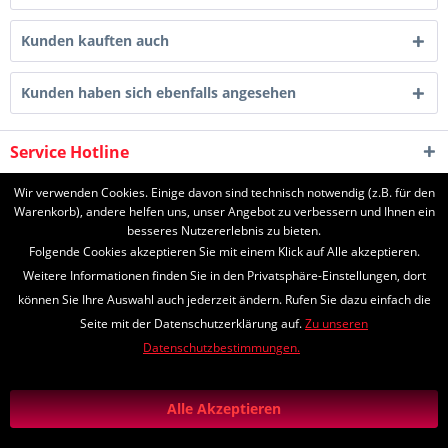
Kunden kauften auch
Kunden haben sich ebenfalls angesehen
Service Hotline
Shop Service
Wir verwenden Cookies. Einige davon sind technisch notwendig (z.B. für den
Warenkorb), andere helfen uns, unser Angebot zu verbessern und Ihnen ein
besseres Nutzererlebnis zu bieten.
Informationen
Folgende Cookies akzeptieren Sie mit einem Klick auf Alle akzeptieren.
Weitere Informationen finden Sie in den Privatsphäre-Einstellungen, dort
können Sie Ihre Auswahl auch jederzeit ändern. Rufen Sie dazu einfach die
Seite mit der Datenschutzerklärung auf.
Zu unseren
* Alle Preise inkl. gesetzl. Mehrwertsteuer zzgl.
Versandkosten
und ggf.
Datenschutzbestimmungen.
Nachnahmegebühren, wenn nicht anders beschrieben
*Lieferzeiten
Zahlungs- und Versandinformationen
Alle Akzeptieren
Diese Seite ist geschützt durch reCAPTCHA, die Google
Datenschutzerklärung
und
Nutzungsbedingungen
gelten.