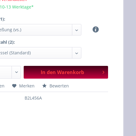
 10-13 Werktage*
1):
ahl (2):
In den
Warenkorb
hen
Merken
Bewerten
B2L456A