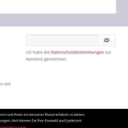
Ich habe die
Datenschutzbestimmungen
zur
Kenntnis genommen.
n mit
ern und Ihnen ein besseres Nutzererlebnis zu bieten.
ht anders beschrieben
lungen, dort können Sie Ihre Auswahl auch jederzeit
tzbestimmungen.