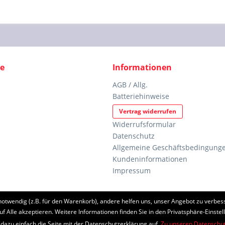
ce
Informationen
AGB / Allg.
Batteriehinweise
Vertrag widerrufen
Widerrufsformular
Datenschutz
Allgemeine Geschäftsbedingunge
Kundeninformationen
Impressum
notwendig (z.B. für den Warenkorb), andere helfen uns, unser Angebot zu verbess
etzl. Mehrwertsteuer zzgl.
Versandkosten
und ggf. Nachnahmegebühren, wenn nic
uf Alle akzeptieren. Weitere Informationen finden Sie in den Privatsphäre-Einstel
 dazu einfach die Seite mit der Datenschutzerklärung auf.
Zu unseren Datenschu