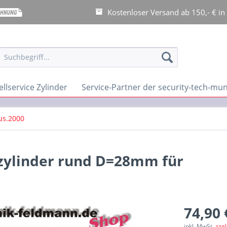
Kostenloser Versand ab 150,- € in
llservice Zylinder
Service-Partner der security-tech-m
us.2000
zylinder rund D=28mm für
74,90 
inkl. MwSt.
zzg