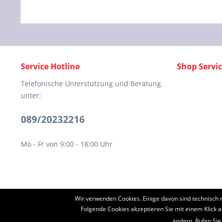
Service Hotline
Shop Servi
Telefonische Unterstützung und Beratung
unter:
089/20232216
Mo - Fr von 9:00 - 18:00 Uhr
Wir verwenden Cookies. Einige davon sind technisch 
* Alle Preise inkl. ges
Folgende Cookies akzeptieren Sie mit einem Klick a
ändern. Rufen Sie