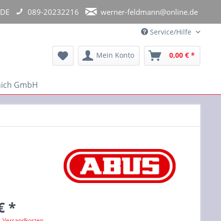
 DE
089-20232216
werner-feldmann@online.de
Service/Hilfe
Mein Konto
0,00 € *
unich GmbH
€ *
l. Versandkosten