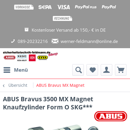
Kostenloser Versand ab 150,- € in DE
089-20232216
werner-feldmann@online.de
Menü
Übersicht
ABUS Bravus MX Magnet
ABUS Bravus 3500 MX Magnet
Knaufzylinder Form O SKG***