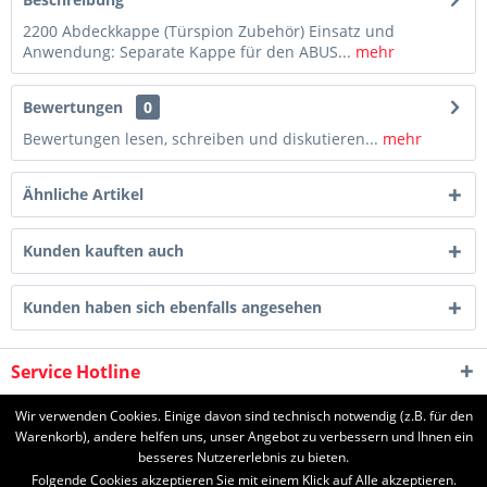
2200 Abdeckkappe (Türspion Zubehör) Einsatz und
Anwendung: Separate Kappe für den ABUS...
mehr
Bewertungen
0
Bewertungen lesen, schreiben und diskutieren...
mehr
Ähnliche Artikel
Kunden kauften auch
Kunden haben sich ebenfalls angesehen
Service Hotline
Shop Service
Wir verwenden Cookies. Einige davon sind technisch notwendig (z.B. für den
Warenkorb), andere helfen uns, unser Angebot zu verbessern und Ihnen ein
besseres Nutzererlebnis zu bieten.
Informationen
Folgende Cookies akzeptieren Sie mit einem Klick auf Alle akzeptieren.