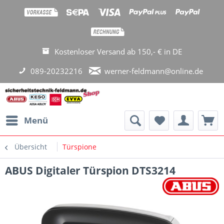
Kostenloser Versand ab 150,- € in DE
089-20232216
werner-feldmann@online.de
Menü
Übersicht
Türspione
ABUS Digitaler Türspion DTS3214