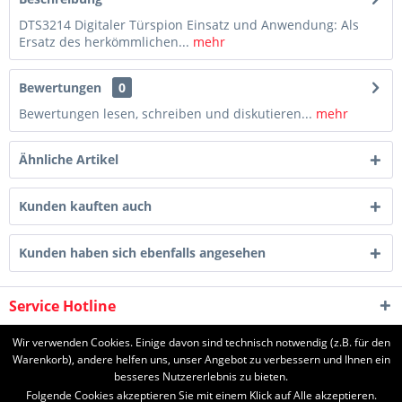
DTS3214 Digitaler Türspion Einsatz und Anwendung: Als
Ersatz des herkömmlichen...
mehr
Bewertungen
0
Bewertungen lesen, schreiben und diskutieren...
mehr
Ähnliche Artikel
Kunden kauften auch
Kunden haben sich ebenfalls angesehen
Service Hotline
Shop Service
Wir verwenden Cookies. Einige davon sind technisch notwendig (z.B. für den
Warenkorb), andere helfen uns, unser Angebot zu verbessern und Ihnen ein
besseres Nutzererlebnis zu bieten.
Informationen
Folgende Cookies akzeptieren Sie mit einem Klick auf Alle akzeptieren.