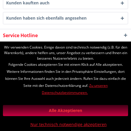
Kunden kauften auch
Kunden haben sich ebenfalls angesehen
Service Hotline
Shop Service
Wir verwenden Cookies. Einige davon sind technisch notwendig (z.B. für den
Warenkorb), andere helfen uns, unser Angebot zu verbessern und Ihnen ein
besseres Nutzererlebnis zu bieten.
Informationen
Folgende Cookies akzeptieren Sie mit einem Klick auf Alle akzeptieren.
Weitere Informationen finden Sie in den Privatsphäre-Einstellungen, dort
können Sie Ihre Auswahl auch jederzeit ändern. Rufen Sie dazu einfach die
Seite mit der Datenschutzerklärung auf.
Zu unseren
* Alle Preise inkl. gesetzl. Mehrwertsteuer zzgl.
Versandkosten
und ggf.
Datenschutzbestimmungen.
Nachnahmegebühren, wenn nicht anders beschrieben
*Lieferzeiten
Zahlungs- und Versandinformationen
Alle Akzeptieren
Diese Seite ist geschützt durch reCAPTCHA, die Google
Datenschutzerklärung
und
Nutzungsbedingungen
gelten.
Nur technisch notwendige akzeptieren
Realisiert mit Shopware