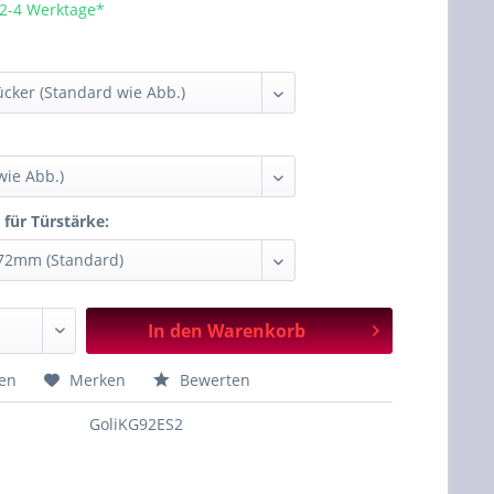
 2-4 Werktage*
:
 für Türstärke:
In den
Warenkorb
hen
Merken
Bewerten
GoliKG92ES2