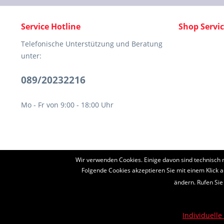
Service Hotline
Shop Servi
Telefonische Unterstützung und Beratung
unter:
089/20232216
Mo - Fr von 9:00 - 18:00 Uhr
Wir verwenden Cookies. Einige davon sind technisch 
* Alle Preise inkl. ges
Folgende Cookies akzeptieren Sie mit einem Klick a
ändern. Rufen Sie
Diese Seite ist g
Individuelle