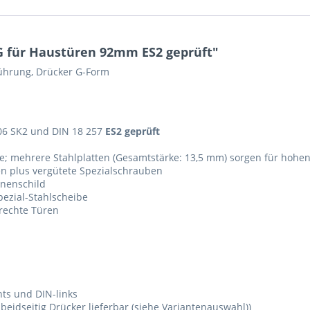
G für Haustüren 92mm ES2 geprüft"
führung, Drücker G-Form
906 SK2 und DIN 18 257
ES2 geprüft
e; mehrere Stahlplatten (Gesamtstärke: 13,5 mm) sorgen für hohe
ken plus vergütete Spezialschrauben
nnenschild
pezial-Stahlscheibe
-rechte Türen
hts und DIN-links
eidseitig Drücker lieferbar (siehe Variantenauswahl))