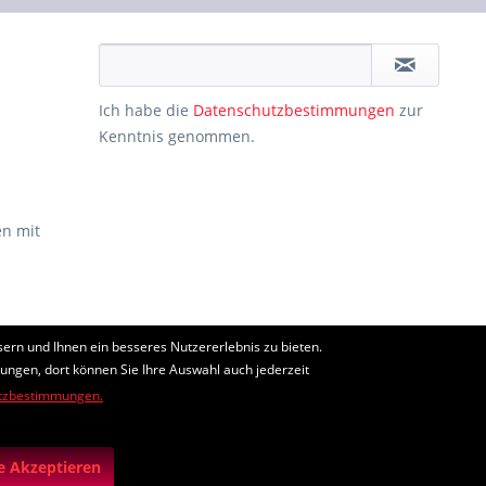
Ich habe die
Datenschutzbestimmungen
zur
Kenntnis genommen.
n mit
ern und Ihnen ein besseres Nutzererlebnis zu bieten.
ht anders beschrieben
lungen, dort können Sie Ihre Auswahl auch jederzeit
tzbestimmungen.
edingungen
gelten.
le Akzeptieren