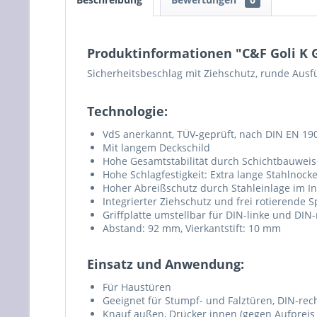
Produktinformationen "C&F Goli K 
Sicherheitsbeschlag mit Ziehschutz, runde Aus
Technologie:
VdS anerkannt, TÜV-geprüft, nach DIN EN 1
Mit langem Deckschild
Hohe Gesamtstabilität durch Schichtbauweis
Hohe Schlagfestigkeit: Extra lange Stahlnoc
Hoher Abreißschutz durch Stahleinlage im I
Integrierter Ziehschutz und frei rotierende S
Griffplatte umstellbar für DIN-linke und DIN
Abstand: 92 mm, Vierkantstift: 10 mm
Einsatz und Anwendung:
Für Haustüren
Geeignet für Stumpf- und Falztüren, DIN-rec
Knauf außen, Drücker innen (gegen Aufpreis b