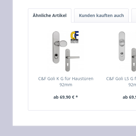
Ähnliche Artikel
Kunden kauften auch
C&F Goli K G für Haustüren
C&F Goli LS G 
92mm
92
ab 69,90 € *
ab 69,