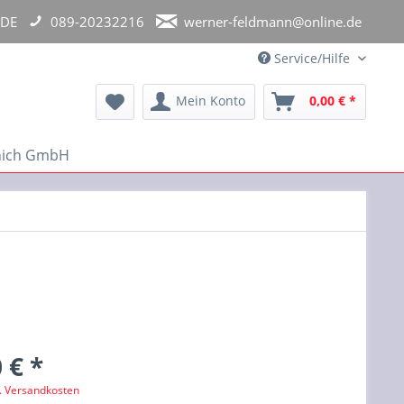
 DE
089-20232216
werner-feldmann@online.de
Service/Hilfe
Mein Konto
0,00 € *
unich GmbH
 € *
l. Versandkosten