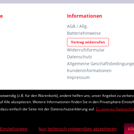
ce
Informationen
AGB / Allg.
Batteriehinweise
Vertrag widerrufen
Widerrufsformular
Datenschutz
Allgemeine Geschäftsbedingunge
Kundeninformationen
Impressum
notwendig (z.B. für den Warenkorb), andere helfen uns, unser Angebot zu verbess
etzl. Mehrwertsteuer zzgl.
Versandkosten
und ggf. Nachnahmegebühren, wenn nic
uf Alle akzeptieren. Weitere Informationen finden Sie in den Privatsphäre-Einstel
 dazu einfach die Seite mit der Datenschutzerklärung auf.
Zu unseren Datenschu
eschützt durch reCAPTCHA, die Google
Datenschutzerklärung
und
Nutzungsb
Realisiert mit Shopware
 Einstellungen
Nur technisch notwendige akzeptieren
Al