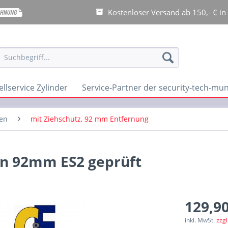
Kostenloser Versand ab 150,- € in
llservice Zylinder
Service-Partner der security-tech-m
ten
mit Ziehschutz, 92 mm Entfernung
en 92mm ES2 geprüft
129,90
inkl. MwSt.
zzg