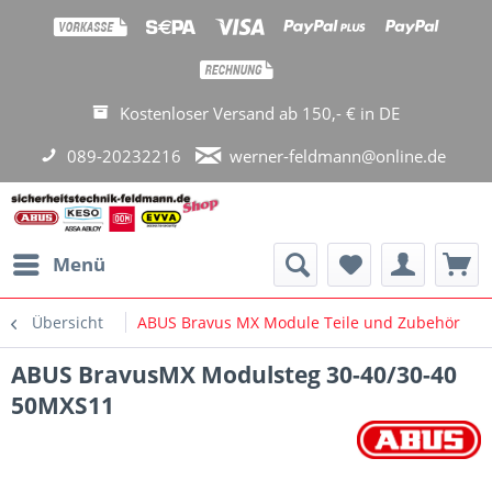
Kostenloser Versand ab 150,- € in DE
089-20232216
werner-feldmann@online.de
Menü
Übersicht
ABUS Bravus MX Module Teile und Zubehör
ABUS BravusMX Modulsteg 30-40/30-40
50MXS11