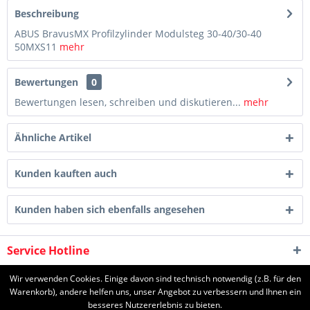
Beschreibung
ABUS BravusMX Profilzylinder Modulsteg 30-40/30-40
50MXS11
mehr
Bewertungen
0
Bewertungen lesen, schreiben und diskutieren...
mehr
Ähnliche Artikel
Kunden kauften auch
Kunden haben sich ebenfalls angesehen
Service Hotline
Shop Service
Wir verwenden Cookies. Einige davon sind technisch notwendig (z.B. für den
Warenkorb), andere helfen uns, unser Angebot zu verbessern und Ihnen ein
besseres Nutzererlebnis zu bieten.