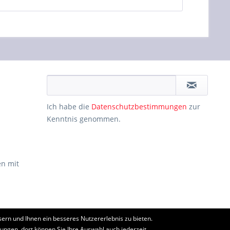
Ich habe die
Datenschutzbestimmungen
zur
Kenntnis genommen.
n mit
ern und Ihnen ein besseres Nutzererlebnis zu bieten.
ht anders beschrieben
lungen, dort können Sie Ihre Auswahl auch jederzeit