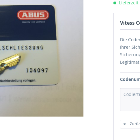
Lieferzeit
Vitess
Die Code
Ihrer Sic
Sicherung
Legitimat
Codenumm
Zurüc