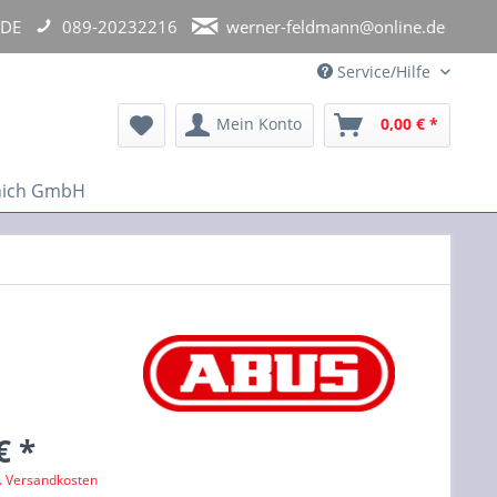
 DE
089-20232216
werner-feldmann@online.de
Service/Hilfe
Mein Konto
0,00 € *
unich GmbH
€ *
l. Versandkosten