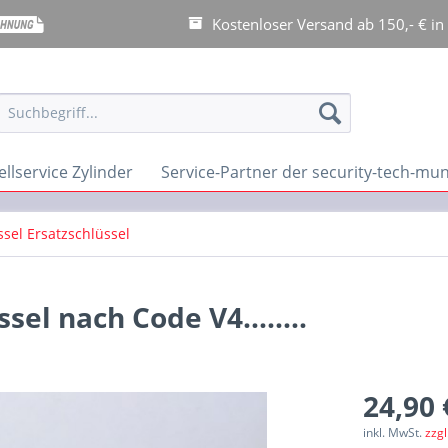
Kostenloser Versand ab 150,- € in
llservice Zylinder
Service-Partner der security-tech-m
sel Ersatzschlüssel
el nach Code V4........
24,90 
inkl. MwSt.
zzg