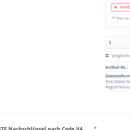
Konfi
** Dies ist 
Vergleic
Artikel-Nr.:
Dateninfor
Ihre Daten 
Registrieru
F Nachschlüssel nach Code V4........"