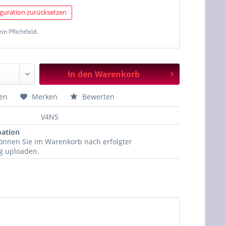
guration zurücksetzen
ein Pflichtfeld.
In den
Warenkorb
hen
Merken
Bewerten
V4NS
mation
können Sie im Warenkorb nach erfolgter
ng uploaden.