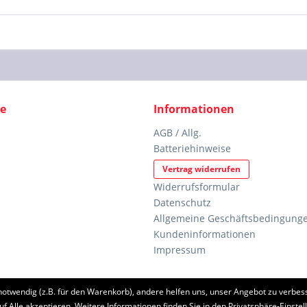
ce
Informationen
AGB / Allg.
Batteriehinweise
Vertrag widerrufen
Widerrufsformular
Datenschutz
Allgemeine Geschäftsbedingunge
Kundeninformationen
Impressum
notwendig (z.B. für den Warenkorb), andere helfen uns, unser Angebot zu verbess
etzl. Mehrwertsteuer zzgl.
Versandkosten
und ggf. Nachnahmegebühren, wenn nic
uf Alle akzeptieren. Weitere Informationen finden Sie in den Privatsphäre-Einstel