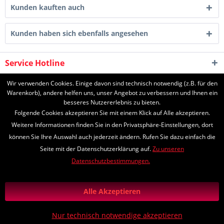
Kunden kauften auch
Kunden haben sich ebenfalls angesehen
Service Hotline
Shop Service
Wir verwenden Cookies. Einige davon sind technisch notwendig (z.B. für den
Warenkorb), andere helfen uns, unser Angebot zu verbessern und Ihnen ein
besseres Nutzererlebnis zu bieten.
Informationen
Folgende Cookies akzeptieren Sie mit einem Klick auf Alle akzeptieren.
Weitere Informationen finden Sie in den Privatsphäre-Einstellungen, dort
können Sie Ihre Auswahl auch jederzeit ändern. Rufen Sie dazu einfach die
Seite mit der Datenschutzerklärung auf.
Zu unseren
* Alle Preise inkl. gesetzl. Mehrwertsteuer zzgl.
Versandkosten
und ggf.
Datenschutzbestimmungen.
Nachnahmegebühren, wenn nicht anders beschrieben
*Lieferzeiten
Zahlungs- und Versandinformationen
Alle Akzeptieren
Diese Seite ist geschützt durch reCAPTCHA, die Google
Datenschutzerklärung
und
Nutzungsbedingungen
gelten.
Nur technisch notwendige akzeptieren
Realisiert mit Shopware