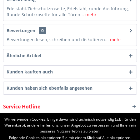
Edelstahl-Ziehschutzrosette, Edelstahl, runde Ausführung,
Runde Schutzrosette für alle Türen...
mehr
Bewertungen
0
Bewertungen lesen, schreiben und diskutieren...
mehr
Ähnliche Artikel
Kunden kauften auch
Kunden haben sich ebenfalls angesehen
Service Hotline
Shop Service
Wir verwenden Cookies. Einige davon sind technisch notwendig (z.B. für den
Warenkorb), andere helfen uns, unser Angebot zu verbessern und Ihnen ein
besseres Nutzererlebnis zu bieten.
Informationen
Folgende Cookies akzeptieren Sie mit einem Klick auf Alle akzeptieren.