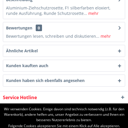
Aluminium-Ziehschutzrosette, F1 silberfarben eloxiert,
runde Ausführung, Runde Schutzrosette...
mehr
Bewertungen
0
Bewertungen lesen, schreiben und diskutieren...
mehr
Ähnliche Artikel
Kunden kauften auch
Kunden haben sich ebenfalls angesehen
Service Hotline
Shop Service
Wir verwenden Cookies. Einige davon sind technisch notwendig (z.B. für den
Warenkorb), andere helfen uns, unser Angebot zu verbessern und Ihnen ein
besseres Nutzererlebnis zu bieten.
Informationen
Folgende Cookies akzeptieren Sie mit einem Klick auf Alle akzeptieren.