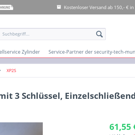
Kostenloser Versand ab 150,- € in
llservice Zylinder
Service-Partner der security-tech-m
XP2S
t 3 Schlüssel, Einzelschließen
61,55 