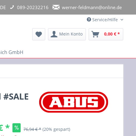
 DE
089-20232216
werner-feldmann@online.de
Service/Hilfe
Mein Konto
0,00 € *
unich GmbH
d #SALE
€ *
76,94 € *
(20% gespart)