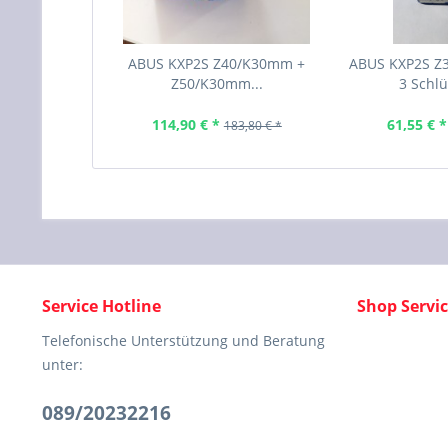
ABUS KXP2S Z40/K30mm +
ABUS KXP2S Z
Z50/K30mm...
3 Schlüs
114,90 € *
61,55 € *
183,80 € *
Service Hotline
Shop Servi
Telefonische Unterstützung und Beratung
unter:
089/20232216