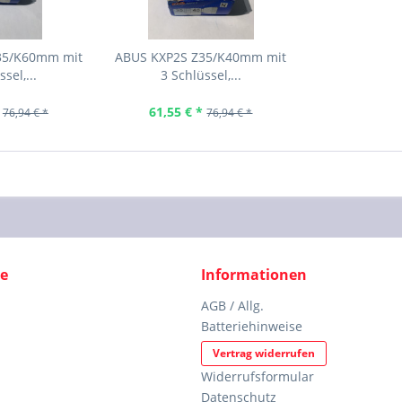
35/K60mm mit
ABUS KXP2S Z35/K40mm mit
sel,...
3 Schlüssel,...
61,55 € *
76,94 € *
76,94 € *
ce
Informationen
AGB / Allg.
Batteriehinweise
Vertrag widerrufen
Widerrufsformular
Datenschutz