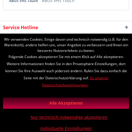
ABUS VHS Touch
ABUS VHS Touch
Service Hotline
Shop Service
Wir verwenden Cookies. Einige davon sind technisch notwendig (z.B. für den
Warenkorb), andere helfen uns, unser Angebot zu verbessern und Ihnen ein
besseres Nutzererlebnis zu bieten.
Informationen
Folgende Cookies akzeptieren Sie mit einem Klick auf Alle akzeptieren.
Weitere Informationen finden Sie in den Privatsphäre-Einstellungen, dort
können Sie Ihre Auswahl auch jederzeit ändern. Rufen Sie dazu einfach die
Seite mit der Datenschutzerklärung auf.
Zu unseren
* Alle Preise inkl. gesetzl. Mehrwertsteuer zzgl.
Versandkosten
und ggf.
Datenschutzbestimmungen.
Nachnahmegebühren, wenn nicht anders beschrieben
*Lieferzeiten
Zahlungs- und Versandinformationen
Alle Akzeptieren
Diese Seite ist geschützt durch reCAPTCHA, die Google
Datenschutzerklärung
und
Nutzungsbedingungen
gelten.
Nur technisch notwendige akzeptieren
Realisiert mit Shopware
Individuelle Einstellungen