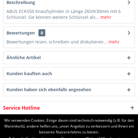
Beschreibung
ABUS ECK550 Knaufzylinder in Länge Z60/K30mm mit 6
Schlüssel. Sie können weitere Schlüssel als...
mehr
Bewertungen
0
Bewertungen lesen, schreiben und diskutieren...
mehr
Ähnliche Artikel
Kunden kauften auch
Kunden haben sich ebenfalls angesehen
Service Hotline
Shop Service
Wir verwenden Cookies. Einige davon sind technisch notwendig (z.B. für den
Warenkorb), andere helfen uns, unser Angebot zu verbessern und Ihnen ein
besseres Nutzererlebnis zu bieten.
Informationen