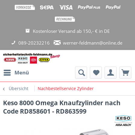
Kostenloser Versand ab 150,- € in DE
089-20232216
werner-feldmann@online.de
Menü
Übersicht
Nachbestellservice Zylinder
Keso 8000 Omega Knaufzylinder nach
Code RD858601 - RD863599