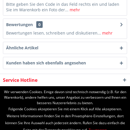
Bitte geben Sie den Code in das Feld rechts ein und laden
Sie im Warenkorb ein Foto der...
mehr
Bewertungen
0
Bewertungen lesen, schreiben und diskutieren...
mehr
Ähnliche Artikel
Kunden haben sich ebenfalls angesehen
Service Hotline
Shop Service
Wir verwenden Cookies. Einige davon sind technisch notwendig (z.B. für den
Warenkorb), andere helfen uns, unser Angebot zu verbessern und Ihnen ein
besseres Nutzererlebnis zu bieten.
Informationen
Folgende Cookies akzeptieren Sie mit einem Klick auf Alle akzeptieren.
Weitere Informationen finden Sie in den Privatsphäre-Einstellungen, dort
können Sie Ihre Auswahl auch jederzeit ändern. Rufen Sie dazu einfach die
Seite mit der Datenschutzerklärung auf.
Zu unseren