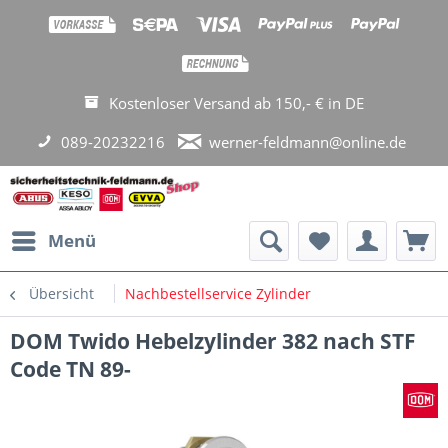
Kostenloser Versand ab 150,- € in DE
089-20232216
werner-feldmann@online.de
Menü
Übersicht
Nachbestellservice Zylinder
DOM Twido Hebelzylinder 382 nach STF
Code TN 89-