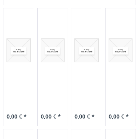
Bitte beachten Sie beim Kauf von Secvest-
Komponenten das ältere Komponenten der Secvest 2
Way unter Umständen nicht kompatibel mit der neuen
Secvest sind.
Hier finden Sie die
Secvest-
Kompatibilitätsliste
der Melder und weiteren
Komponenten.
Alle unten angebotenen Komponenten sind mit der
neuen Secvest kompatibel!
0,00 € *
0,00 € *
0,00 € *
0,00 € *