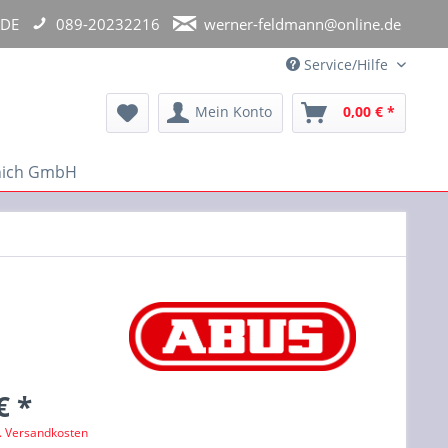
 DE
089-20232216
werner-feldmann@online.de
Service/Hilfe
Mein Konto
0,00 € *
unich GmbH
€ *
l. Versandkosten