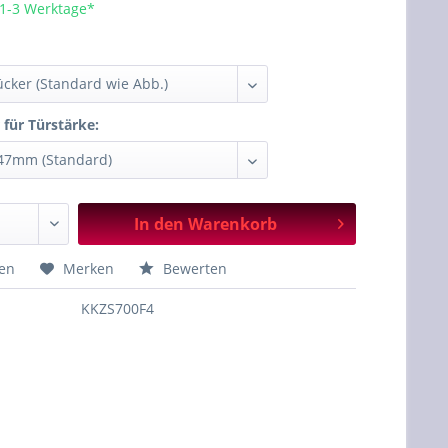
 1-3 Werktage*
:
 für Türstärke:
In den
Warenkorb
hen
Merken
Bewerten
KKZS700F4