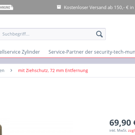
Kostenloser Versand ab 150,- € in
llservice Zylinder
Service-Partner der security-tech-m
ten
mit Ziehschutz, 72 mm Entfernung
69,90 
inkl. MwSt.
zzg