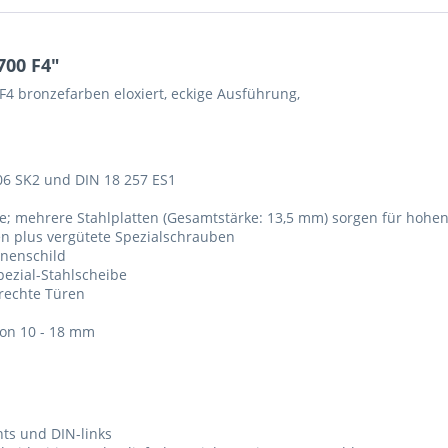
700 F4"
F4 bronzefarben eloxiert, eckige Ausführung,
06 SK2 und DIN 18 257 ES1
e; mehrere Stahlplatten (Gesamtstärke: 13,5 mm) sorgen für hohe
ken plus vergütete Spezialschrauben
nnenschild
pezial-Stahlscheibe
-rechte Türen
 von 10 - 18 mm
hts und DIN-links