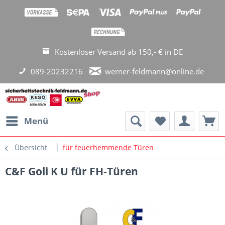
Kostenloser Versand ab 150,- € in DE
089-20232216
werner-feldmann@online.de
Menü
Übersicht
für feuerhemmende Türen
C&F Goli K U für FH-Türen