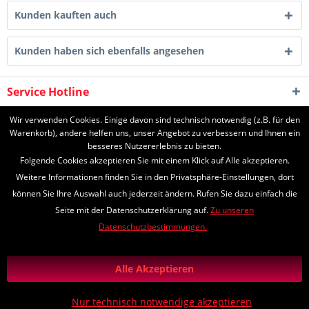
Kunden kauften auch
Kunden haben sich ebenfalls angesehen
Service Hotline
Shop Service
Wir verwenden Cookies. Einige davon sind technisch notwendig (z.B. für den
Warenkorb), andere helfen uns, unser Angebot zu verbessern und Ihnen ein
besseres Nutzererlebnis zu bieten.
Informationen
Folgende Cookies akzeptieren Sie mit einem Klick auf Alle akzeptieren.
Weitere Informationen finden Sie in den Privatsphäre-Einstellungen, dort
können Sie Ihre Auswahl auch jederzeit ändern. Rufen Sie dazu einfach die
Seite mit der Datenschutzerklärung auf.
Zu unseren
* Alle Preise inkl. gesetzl. Mehrwertsteuer zzgl.
Versandkosten
und ggf.
Datenschutzbestimmungen.
Nachnahmegebühren, wenn nicht anders beschrieben
*Lieferzeiten
Zahlungs- und Versandinformationen
Alle Akzeptieren
Diese Seite ist geschützt durch reCAPTCHA, die Google
Datenschutzerklärung
und
Nutzungsbedingungen
gelten.
Nur technisch notwendige akzeptieren
Realisiert mit Shopware