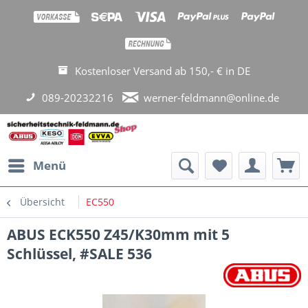
Kostenloser Versand ab 150,- € in DE
089-20232216
werner-feldmann@online.de
Menü
Übersicht
EC550
ABUS ECK550 Z45/K30mm mit 5
Schlüssel, #SALE 536