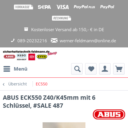
Kostenloser Versand ab 150,- € in DE
089-20232216
werner-feldmann@online.de
Menü
Übersicht
EC550
ABUS ECK550 Z40/K45mm mit 6
Schlüssel, #SALE 487