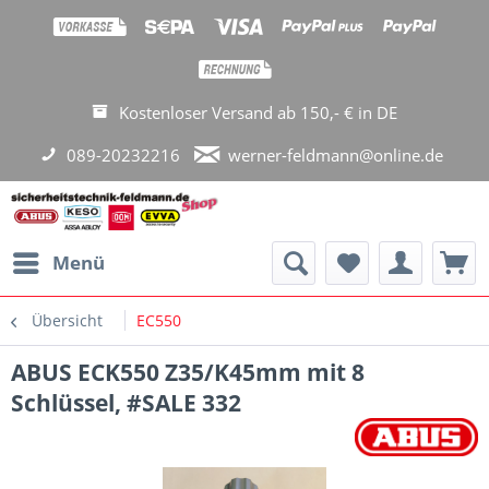
Kostenloser Versand ab 150,- € in DE
089-20232216
werner-feldmann@online.de
Menü
Übersicht
EC550
ABUS ECK550 Z35/K45mm mit 8
Schlüssel, #SALE 332