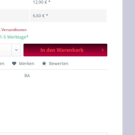
12,90 € *
6,60 € *
l. Versandkosten
 1-5 Werktage*
In den
Warenkorb
hen
Merken
Bewerten
BA