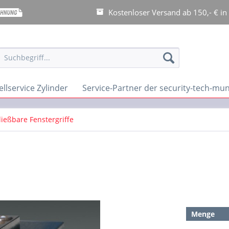
Kostenloser Versand ab 150,- € in
llservice Zylinder
Service-Partner der security-tech-m
ießbare Fenstergriffe
Menge