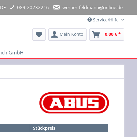
 DE
089-20232216
werner-feldmann@online.de
Service/Hilfe
Mein Konto
0,00 € *
unich GmbH
Stückpreis