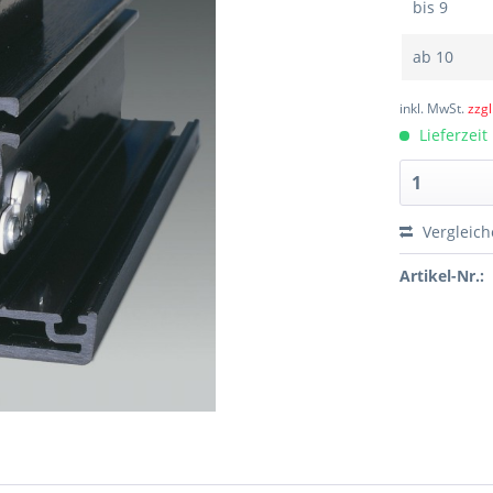
bis
9
ab
10
inkl. MwSt.
zzg
Lieferzeit
Vergleic
Artikel-Nr.: