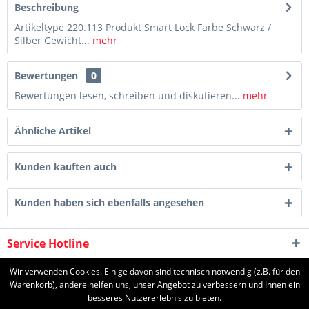
Beschreibung
Artikeltype 220.113 Produkt Smart Lock Farbe Schwarz /
Silber Gewicht...
mehr
Bewertungen
0
Bewertungen lesen, schreiben und diskutieren...
mehr
Ähnliche Artikel
Kunden kauften auch
Kunden haben sich ebenfalls angesehen
Service Hotline
Shop Service
Wir verwenden Cookies. Einige davon sind technisch notwendig (z.B. für den
Warenkorb), andere helfen uns, unser Angebot zu verbessern und Ihnen ein
besseres Nutzererlebnis zu bieten.
Informationen