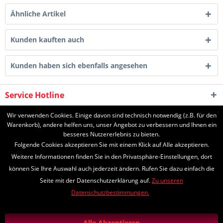
Ähnliche Artikel
Kunden kauften auch
Kunden haben sich ebenfalls angesehen
Service Hotline
Shop Service
Wir verwenden Cookies. Einige davon sind technisch notwendig (z.B. für den
Warenkorb), andere helfen uns, unser Angebot zu verbessern und Ihnen ein
besseres Nutzererlebnis zu bieten.
Informationen
Folgende Cookies akzeptieren Sie mit einem Klick auf Alle akzeptieren.
Weitere Informationen finden Sie in den Privatsphäre-Einstellungen, dort
können Sie Ihre Auswahl auch jederzeit ändern. Rufen Sie dazu einfach die
Seite mit der Datenschutzerklärung auf.
Zu unseren
* Alle Preise inkl. gesetzl. Mehrwertsteuer zzgl.
Versandkosten
und ggf.
Datenschutzbestimmungen.
Nachnahmegebühren, wenn nicht anders beschrieben
*Lieferzeiten
Zahlungs- und Versandinformationen
Alle Akzeptieren