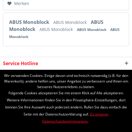
Merken
ABUS Monoblock
ABUS
ABUS Monoblock
Monoblock
ABUS Monoblock
ABUS Monoblock
ABUS
Monoblock
Service Hotline
Shop Service
Wir verwenden Cookies. Einige davon sind technisch notwendig (z.B. für den
Warenkorb), andere helfen uns, unser Angebot zu verbessern und Ihnen ein
besseres Nutzererlebnis zu bieten.
Informationen
Folgende Cookies akzeptieren Sie mit einem Klick auf Alle akzeptieren.
Weitere Informationen finden Sie in den Privatsphäre-Einstellungen, dort
können Sie Ihre Auswahl auch jederzeit ändern. Rufen Sie dazu einfach die
Seite mit der Datenschutzerklärung auf.
Zu unseren
* Alle Preise inkl. gesetzl. Mehrwertsteuer zzgl.
Versandkosten
und ggf.
Datenschutzbestimmungen.
Nachnahmegebühren, wenn nicht anders beschrieben