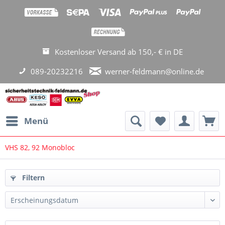
Kostenloser Versand ab 150,- € in DE
089-20232216
werner-feldmann@online.de
Menü
VHS 82, 92 Monobloc
Filtern